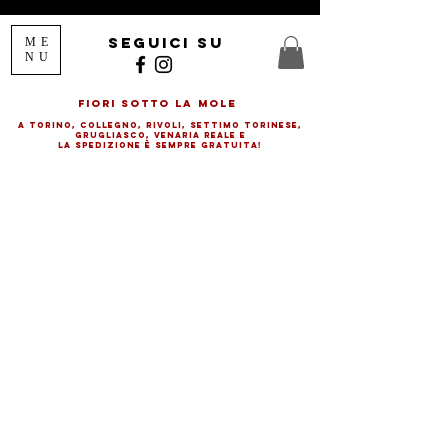
seguici su
ME
NU
FIORI SOTTO LA MOLE
a Torino, Collegno, rivolI, SETTIMO TORINESE,
GRUGLIASCO, VENARIA REALE E
LA SPEDIZIONE è SEMPRE GRATUITA!