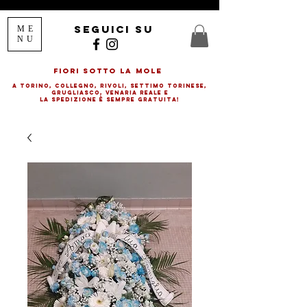
seguici su
ME
NU
FIORI SOTTO LA MOLE
a Torino, Collegno, rivolI, SETTIMO TORINESE,
GRUGLIASCO, VENARIA REALE E
LA SPEDIZIONE è SEMPRE GRATUITA!