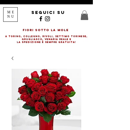
seguici su
ME
NU
FIORI SOTTO LA MOLE
a Torino, Collegno, rivolI, SETTIMO TORINESE,
GRUGLIASCO, VENARIA REALE E
LA SPEDIZIONE è SEMPRE GRATUITA!